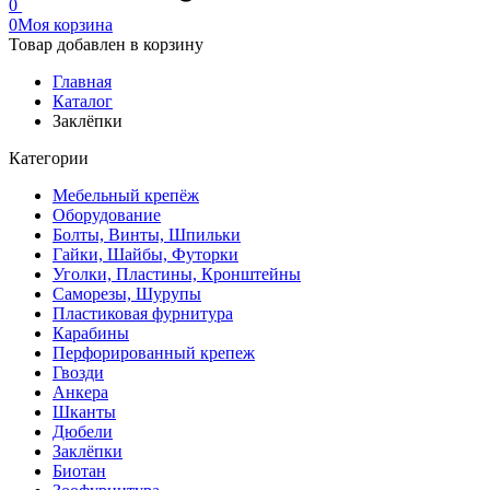
0
0
Моя корзина
Товар добавлен в корзину
Главная
Каталог
Заклёпки
Категории
Мебельный крепёж
Оборудование
Болты, Винты, Шпильки
Гайки, Шайбы, Футорки
Уголки, Пластины, Кронштейны
Саморезы, Шурупы
Пластиковая фурнитура
Карабины
Перфорированный крепеж
Гвозди
Анкера
Шканты
Дюбели
Заклёпки
Биотан