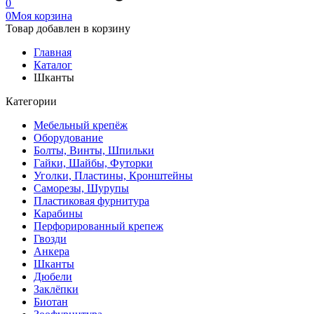
0
0
Моя корзина
Товар добавлен в корзину
Главная
Каталог
Шканты
Категории
Мебельный крепёж
Оборудование
Болты, Винты, Шпильки
Гайки, Шайбы, Футорки
Уголки, Пластины, Кронштейны
Саморезы, Шурупы
Пластиковая фурнитура
Карабины
Перфорированный крепеж
Гвозди
Анкера
Шканты
Дюбели
Заклёпки
Биотан