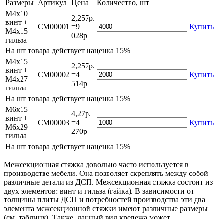
Размеры
Артикул
Цена
Количество, шт
М4х10
2,257р.
винт +
СМ00001
=9
Купить
М4х15
028р.
гильза
На
шт товара действует наценка 15%
М4х15
2,257р.
винт +
СМ00002
=4
Купить
М4х27
514р.
гильза
На
шт товара действует наценка 15%
М6х15
4,27р.
винт +
СМ00003
=4
Купить
М6х29
270р.
гильза
На
шт товара действует наценка 15%
Межсекционная стяжка довольно часто используется в
производстве мебели. Она позволяет скреплять между собой
различные детали из ДСП. Межсекционная стяжка состоит из
двух элементов: винт и гильза (гайка). В зависимости от
толщины плиты ДСП и потребностей производства эти два
элемента межсекционной стяжки имеют различные размеры
(см. таблицу). Также, данный вид крепежа может