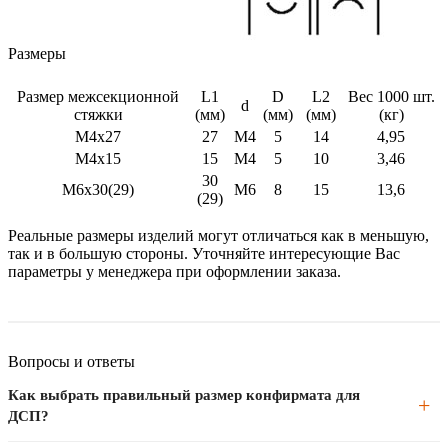
Размеры
Размер межсекционной
L1
D
L2
Вес 1000 шт.
d
стяжки
(мм)
(мм)
(мм)
(кг)
М4х27
27
М4
5
14
4,95
М4х15
15
M4
5
10
3,46
30
М6х30(29)
М6
8
15
13,6
(29)
Реальные размеры изделий могут отличаться как в меньшую,
так и в большую стороны. Уточняйте интересующие Вас
параметры у менеджера при оформлении заказа.
Вопросы и ответы
Как выбрать правильный размер конфирмата для
ДСП?