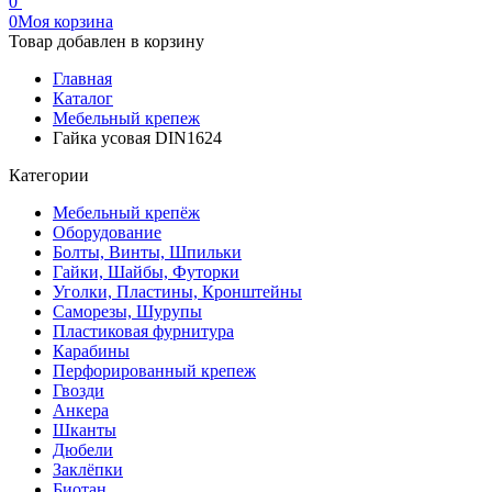
0
0
Моя корзина
Товар добавлен в корзину
Главная
Каталог
Мебельный крепеж
Гайка усовая DIN1624
Категории
Мебельный крепёж
Оборудование
Болты, Винты, Шпильки
Гайки, Шайбы, Футорки
Уголки, Пластины, Кронштейны
Саморезы, Шурупы
Пластиковая фурнитура
Карабины
Перфорированный крепеж
Гвозди
Анкера
Шканты
Дюбели
Заклёпки
Биотан