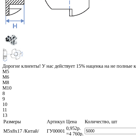
Дорогие клиенты! У нас действует 15% наценка на не полные 
М5
М6
М8
М10
8
9
10
11
13
Размеры
Артикул
Цена
Количество, шт
0,952р.
М5х8х17 /Китай/
ГУ00001
=4 760р.