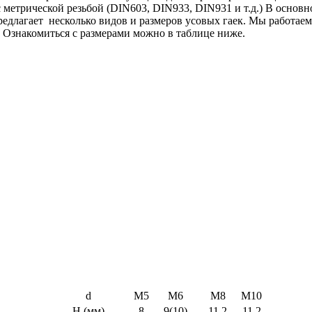
етрической резьбой (DIN603, DIN933, DIN931 и т.д.) В основном
редлагает несколько видов и размеров усовых гаек. Мы работаем
 Ознакомиться с размерами можно в таблице ниже.
d
М5
М6
М8
М10
H (мм)
8
9(10)
11,2
11,2