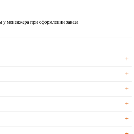
ы у менеджера при оформлении заказа.
упенчатое сверло 3-в-1 под конфирматы.
, чем на шурупе, и выдерживает многократную разборку.
ьно лучше гладких — используйте именно их.
ом.
 обеспечивают скрытое разборное соединение без видимого