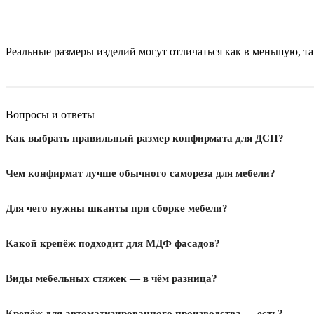
Реальные размеры изделий могут отличаться как в меньшую, т
Вопросы и ответы
Как выбрать правильный размер конфирмата для ДСП?
Для ДСП 16 мм — конфирмат 7×50 мм, для 32 мм — 7×70 мм. Важно: ди
Чем конфирмат лучше обычного самореза для мебели?
Конфирмат имеет крупный шаг резьбы для ДСП, широкую потайную голо
Для чего нужны шканты при сборке мебели?
Шкант центрирует детали при сборке и фиксирует их при вклейке. Ø8
Какой крепёж подходит для МДФ фасадов?
Для МДФ нельзя использовать обычные шурупы — плита крошится. Нуж
Виды мебельных стяжек — в чём разница?
Одноуровневые — соединяют щиты в одной плоскости. Двухуровневые —
Крепёж для автоматизированного производства — есть?