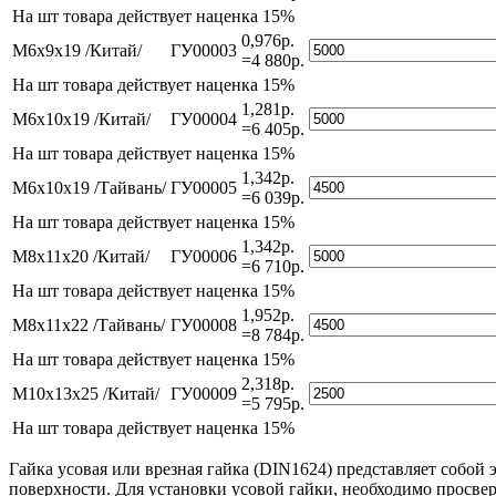
На
шт товара действует наценка 15%
0,976р.
М6х9х19 /Китай/
ГУ00003
=4 880р.
На
шт товара действует наценка 15%
1,281р.
М6х10х19 /Китай/
ГУ00004
=6 405р.
На
шт товара действует наценка 15%
1,342р.
М6х10х19 /Тайвань/
ГУ00005
=6 039р.
На
шт товара действует наценка 15%
1,342р.
М8х11х20 /Китай/
ГУ00006
=6 710р.
На
шт товара действует наценка 15%
1,952р.
М8х11х22 /Тайвань/
ГУ00008
=8 784р.
На
шт товара действует наценка 15%
2,318р.
М10х13х25 /Китай/
ГУ00009
=5 795р.
На
шт товара действует наценка 15%
Гайка усовая или врезная гайка (DIN1624) представляет собой
поверхности. Для установки усовой гайки, необходимо просве