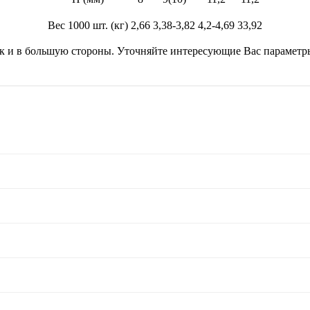
Вес 1000 шт. (кг)
2,66
3,38-3,82
4,2-4,69
33,92
ак и в большую стороны. Уточняйте интересующие Вас параметр
аметр отверстия должен точно совпадать — используйте специальное ст
вку и затягивается шестигранником — соединение значительно прочнее
 мм — стандарт для ДСП 16 мм. Рифлёные шканты держат клей значител
ны конфирматы с мелкой резьбой или вставные резьбовые гайки с болт
 для угловых соединений. Эксцентриковые стяжки (эксцентрик + болт)